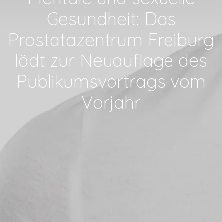
Gesundheit: Das
Prostatazentrum Freiburg
lädt zur Neuauflage des
Publikumsvortrags vom
Vorjahr