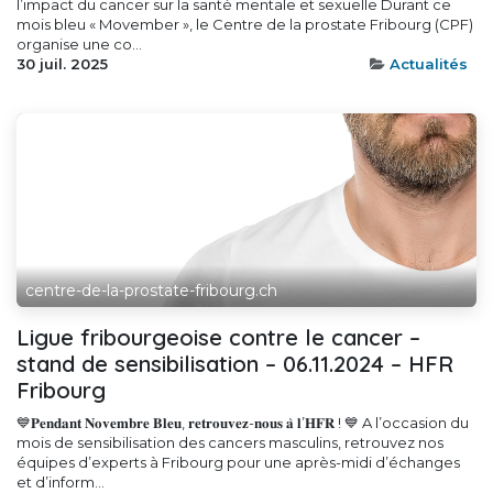
l’impact du cancer sur la santé mentale et sexuelle Durant ce
mois bleu « Movember », le Centre de la prostate Fribourg (CPF)
organise une co...
30 juil. 2025
Actualités
centre-de-la-prostate-fribourg.ch
Ligue fribourgeoise contre le cancer –
stand de sensibilisation – 06.11.2024 – HFR
Fribourg
💙𝐏𝐞𝐧𝐝𝐚𝐧𝐭 𝐍𝐨𝐯𝐞𝐦𝐛𝐫𝐞 𝐁𝐥𝐞𝐮, 𝐫𝐞𝐭𝐫𝐨𝐮𝐯𝐞𝐳-𝐧𝐨𝐮𝐬 𝐚̀ 𝐥’𝐇𝐅𝐑 ! 💙 A l’occasion du
mois de sensibilisation des cancers masculins, retrouvez nos
équipes d’experts à Fribourg pour une après-midi d’échanges
et d’inform...